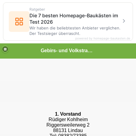
Ratgeber
Die 7 besten Homepage-Baukästen im
Test 2026
Wir haben die beliebtesten Anbieter verglichen.
Der Testsieger überrascht.
powered by homepage-baukasten.de
Gebirs- und Volkstrachenverein Eichwäldler Lindau e.v.
1. Vorstand
Rüdiger Kohlheim
Riggersweilerweg 2
88131 Lindau
Tel: 08382/73385