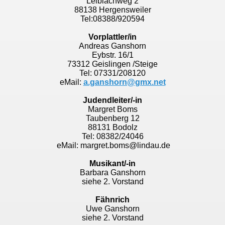
Leiblachweg 2
88138 Hergensweiler
Tel:08388/920594
Vorplattler/in
Andreas Ganshorn
Eybstr. 16/1
73312 Geislingen /Steige
Tel: 07331/208120
eMail:
a.ganshorn@gmx.net
Judendleiter/-in
Margret Boms
Taubenberg 12
88131 Bodolz
Tel: 08382/24046
eMail: margret.boms@lindau.de
Musikant/-in
Barbara Ganshorn
siehe 2. Vorstand
Fähnrich
Uwe Ganshorn
siehe 2. Vorstand