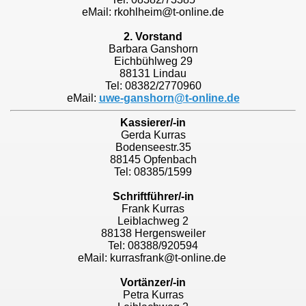
eMail: rkohlheim@t-online.de
2. Vorstand
Barbara Ganshorn
Eichbühlweg 29
88131 Lindau
Tel: 08382/2770960
eMail:
uwe-ganshorn@t-online.de
Kassierer/-in
Gerda Kurras
Bodenseestr.35
88145 Opfenbach
Tel: 08385/1599
Schriftführer/-in
Frank Kurras
Leiblachweg 2
88138 Hergensweiler
Tel: 08388/920594
eMail: kurrasfrank@t-online.de
Vortänzer/-in
Petra Kurras